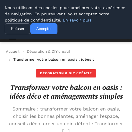
Conseil Outil Bricolage
Nous utilisons des cookies pour améliorer votre expérience
de navigation. En poursuivant, vous acceptez notre
Conseil Outil Bricolage
politique de confidentialité.
En savoir plus
Refuser
Accepter
Accueil
Décoration & DIY créatif
Transformer votre balcon en oasis : idées déco et aménageme
DÉCORATION & DIY CRÉATIF
Transformer votre balcon en oasis :
idées déco et aménagements simples
Sommaire : transformer votre balcon en oasis,
choisir les bonnes plantes, aménager l’espace,
conseils déco, créer un coin détente Transformer
[…]