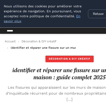
Conseil Outil Bricolage
Nous utilisons des cookies pour améliorer votre
expérience de navigation. En poursuivant, vous
Refuser
Conseil Outil Bricolage
acceptez notre politique de confidentialité.
En
savoir plus
Accueil
Décoration & DIY créatif
identifier et réparer une fissure sur un mur de maison : guide
DÉCORATION & DIY CRÉATIF
identifier et réparer une fissure sur 
maison : guide complet 2025
Les fissures qui apparaissent sur les murs de maison
d’inquiétude récurrent pour de nombreux propriétaires.
[…]