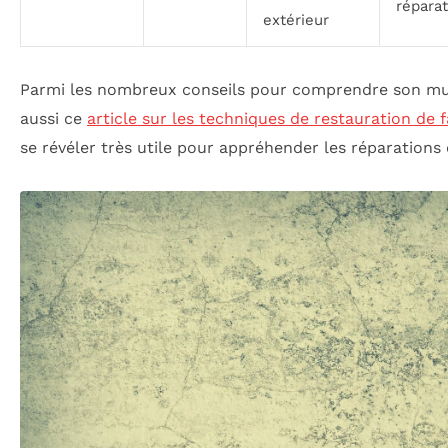
réparat
extérieur
Parmi les nombreux conseils pour comprendre son mu
aussi ce
article sur les techniques de restauration de 
se révéler très utile pour appréhender les réparations 