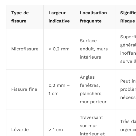
Type de
Largeur
Localisation
Signifi
fissure
indicative
fréquente
Risque
Superfi
Surface
généra
Microfissure
< 0,2 mm
enduit, murs
inoffen
intérieurs
surveil
Angles
Peut i
0,2 mm –
fenêtres,
Fissure fine
problè
1 cm
planchers,
nécessi
mur porteur
Traversant
Très d
sur mur
Lézarde
> 1 cm
urgenc
intérieur et