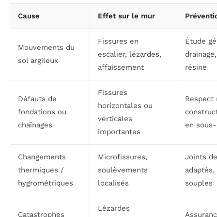
Cause
Effet sur le mur
Préventi
Fissures en
Étude gé
Mouvements du
escalier, lézardes,
drainage,
sol argileux
affaissement
résine
Fissures
Défauts de
Respect
horizontales ou
fondations ou
construct
verticales
chaînages
en sous
importantes
Changements
Microfissures,
Joints de
thermiques /
soulèvements
adaptés,
hygrométriques
localisés
souples
Lézardes
Catastrophes
Assuranc