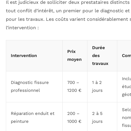
Il est judicieux de solliciter deux prestataires distincts 
tout conflit d’intérêt, un premier pour le diagnostic e
pour les travaux. Les coûts varient considérablement 
l’intervention :
Durée
Prix
Intervention
des
Com
moyen
travaux
Incl
Diagnostic fissure
700 –
1 à 2
étu
professionnel
1200 €
jours
géo
Selo
Réparation enduit et
200 –
2 à 5
nom
peinture
1000 €
jours
fiss