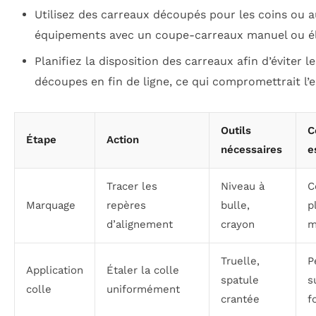
Utilisez des carreaux découpés pour les coins ou 
équipements avec un coupe-carreaux manuel ou él
Planifiez la disposition des carreaux afin d’éviter le
découpes en fin de ligne, ce qui compromettrait l’e
Outils
C
Étape
Action
nécessaires
e
Tracer les
Niveau à
C
Marquage
repères
bulle,
p
d’alignement
crayon
m
Truelle,
P
Application
Étaler la colle
spatule
s
colle
uniformément
crantée
f