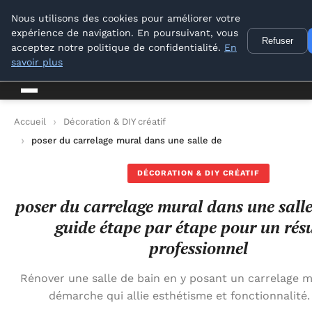
Conseil Outil Bricolage
Nous utilisons des cookies pour améliorer votre
expérience de navigation. En poursuivant, vous
Refuser
Conseil Outil Bricolage
acceptez notre politique de confidentialité.
En
savoir plus
Accueil
Décoration & DIY créatif
poser du carrelage mural dans une salle de bain : guide étape 
DÉCORATION & DIY CRÉATIF
poser du carrelage mural dans une salle
guide étape par étape pour un rés
professionnel
Rénover une salle de bain en y posant un carrelage m
démarche qui allie esthétisme et fonctionnalité.