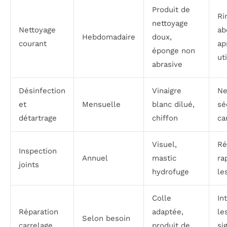
Produit de
Ri
nettoyage
Nettoyage
ab
Hebdomadaire
doux,
courant
ap
éponge non
ut
abrasive
Désinfection
Vinaigre
Ne
et
Mensuelle
blanc dilué,
sé
détartrage
chiffon
ca
Visuel,
Ré
Inspection
Annuel
mastic
ra
joints
hydrofuge
le
Colle
In
Réparation
adaptée,
le
Selon besoin
carrelage
produit de
si