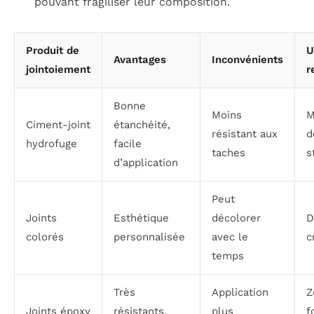
pouvant fragiliser leur composition.
Produit de
U
Avantages
Inconvénients
jointoiement
r
Bonne
Moins
M
Ciment-joint
étanchéité,
résistant aux
d
hydrofuge
facile
taches
s
d’application
Peut
Joints
Esthétique
décolorer
D
colorés
personnalisée
avec le
c
temps
Très
Application
Z
Joints époxy
résistants,
plus
f