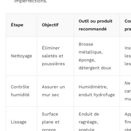
imperfections.
Outil ou produit
Co
Étape
Objectif
recommandé
pr
Brosse
Éliminer
Ins
métallique,
Nettoyage
saletés et
les
éponge,
poussières
les
détergent doux
Ne
Contrôle
Assurer un
Humidimètre,
car
humidité
mur sec
enduit hydrofuge
mu
Surface
Enduit de
Ap
Lissage
plane et
ragréage,
fi
propre
spatule
rég