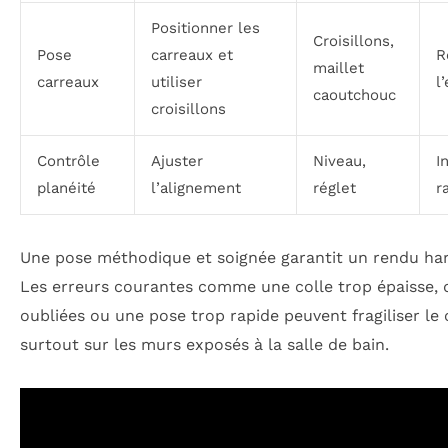
Positionner les
Croisillons,
Pose
carreaux et
R
maillet
carreaux
utiliser
l
caoutchouc
croisillons
Contrôle
Ajuster
Niveau,
I
planéité
l’alignement
réglet
r
Une pose méthodique et soignée garantit un rendu ha
Les erreurs courantes comme une colle trop épaisse, 
oubliées ou une pose trop rapide peuvent fragiliser le 
surtout sur les murs exposés à la salle de bain.