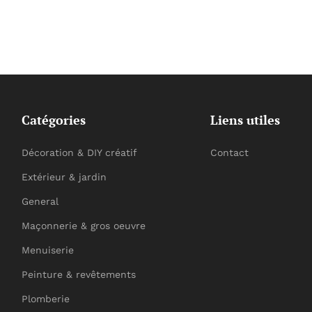
Catégories
Liens utiles
Décoration & DIY créatif
Contact
Extérieur & jardin
General
Maçonnerie & gros oeuvre
Menuiserie
Peinture & revêtements
Plomberie