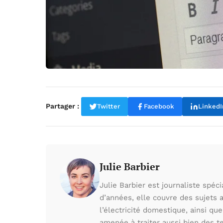
Partager :
Twitter
Facebook
LinkedI
Julie Barbier
Julie Barbier est journaliste spéc
d’années, elle couvre des sujets au
l’électricité domestique, ainsi que
amenée à traiter aussi bien des 