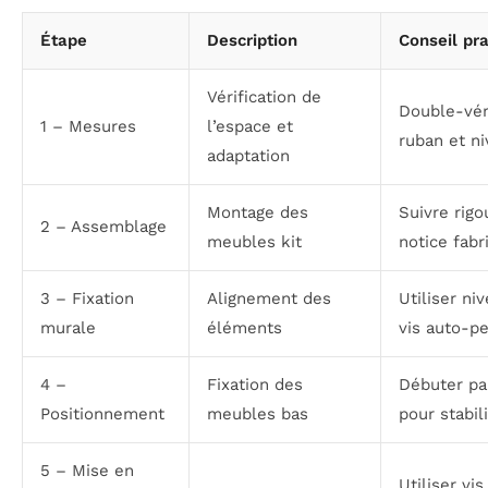
Étape
Description
Conseil pr
Vérification de
Double-vér
1 – Mesures
l’espace et
ruban et n
adaptation
Montage des
Suivre rig
2 – Assemblage
meubles kit
notice fabr
3 – Fixation
Alignement des
Utiliser ni
murale
éléments
vis auto-p
4 –
Fixation des
Débuter pa
Positionnement
meubles bas
pour stabil
5 – Mise en
Utiliser vis