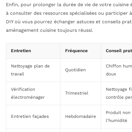
Enfin, pour prolonger la durée de vie de votre cuisine
à consulter des ressources spécialisées ou participer à
DIY où vous pourrez échanger astuces et conseils pra
aménagement cuisine toujours réussi.
Entretien
Fréquence
Conseil pra
Nettoyage plan de
Chiffon hum
Quotidien
travail
doux
Vérification
Nettoyage fi
Trimestriel
électroménager
contrôle pe
Produit non 
Entretien façades
Hebdomadaire
l’humidité