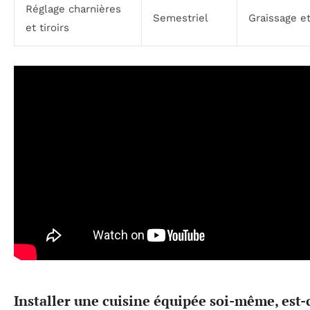
Réglage charnières
Semestriel
Graissage e
et tiroirs
Installer une cuisine équipée soi-même, est