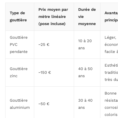
Prix moyen par
Durée de
Type de
Avanta
mètre linéaire
vie
gouttière
princi
(pose incluse)
moyenne
Gouttière
Léger,
10 à 20
PVC
~25 €
économ
ans
pendante
facile 
Esthét
Gouttière
40 à 50
~150 €
traditi
zinc
ans
très d
Bonne
Gouttière
30 à 40
résista
~50 €
aluminium
ans
corrosi
coloris