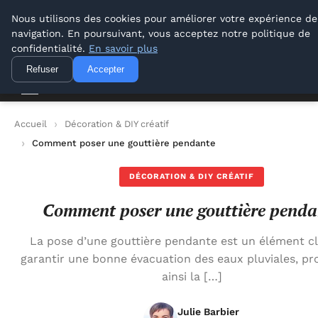
Conseil Outil Bricolage
Nous utilisons des cookies pour améliorer votre expérience de
navigation. En poursuivant, vous acceptez notre politique de
Conseil Outil Bricolage
confidentialité.
En savoir plus
Refuser
Accepter
Accueil
Décoration & DIY créatif
Comment poser une gouttière pendante
DÉCORATION & DIY CRÉATIF
Comment poser une gouttière penda
La pose d’une gouttière pendante est un élément c
garantir une bonne évacuation des eaux pluviales, pr
ainsi la […]
Julie Barbier