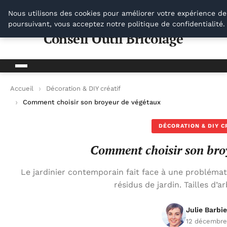
Conseil Outil Bricolage
Nous utilisons des cookies pour améliorer votre expérience de
poursuivant, vous acceptez notre politique de confidentialité
Conseil Outil Bricolage
Accueil
Décoration & DIY créatif
Comment choisir son broyeur de végétaux
DÉCORATION & DIY C
Comment choisir son bro
Le jardinier contemporain fait face à une problémat
résidus de jardin. Tailles d’a
Julie Barbie
12 décembre