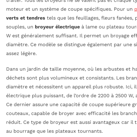
traiter. Tous les broyeurs ne se valent pas et chaque
moteur et un système de coupe spécifiques. Pour un
p
verts et tendres
tels que les feuillages, fleurs fanées
souples, un
broyeur électrique
à lame ou plateau tour
W est généralement suffisant. Il permet un broyage e
diamètre. Ce modèle se distingue également par une s
assez légère.
Dans un jardin de taille moyenne, où les arbustes et ha
déchets sont plus volumineux et consistants. Les br
diamètre et nécessitent un appareil plus robuste. Ici, i
électrique plus puissant, de l’ordre de 2200 à 2500 W,
Ce dernier assure une capacité de coupe supérieure g
couteaux, capable de broyer avec efficacité les bran
réduit. Ce type de broyeur est aussi avantageux car il 
au bourrage que les plateaux tournants.